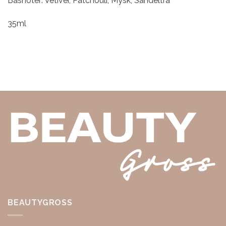
Basnoter: Vetiver, Patchouli, Mysk, Sandelträ
35ml
BEAUTYGROSS