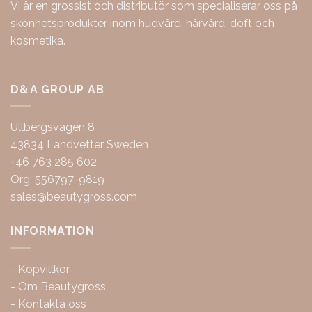
Vi är en grossist och distributör som specialiserar oss på
skönhetsprodukter inom hudvård, hårvård, doft och
kosmetika.
D&A GROUP AB
Ullbergsvägen 8
43834 Landvetter Sweden
+46 763 285 602
Org: 556797-9819
sales@beautygross.com
INFORMATION
-
Köpvillkor
-
Om Beautygross
-
Kontakta oss