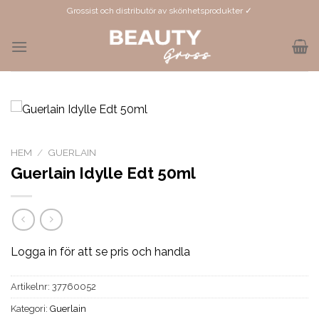
Skip
Grossist och distributör av skönhetsprodukter ✓
to
content
HEM
/
GUERLAIN
Guerlain Idylle Edt 50ml
Logga in för att se pris och handla
Artikelnr:
37760052
Kategori:
Guerlain