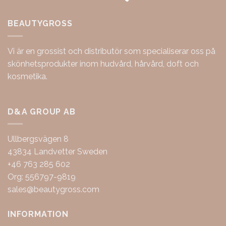
BEAUTYGROSS
Vi är en grossist och distributör som specialiserar oss på
skönhetsprodukter inom hudvård, hårvård, doft och
kosmetika.
D&A GROUP AB
Ullbergsvägen 8
43834 Landvetter Sweden
+46 763 285 602
Org: 556797-9819
sales@beautygross.com
INFORMATION