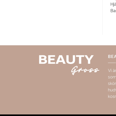
Hjä
Bas
BE
Vi ä
som 
skö
hudv
kos