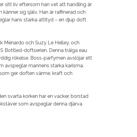
r sitt liv eftersom han vet att handling är
änner sig själv. Han är raffinerad och
lar hans starka attityd – en djup doft
k Ménardo och Suzy Le Helley, och
SS Bottled-doftserien. Denna träiga eau
yddig rökelse. Boss-parfymen avslöjar ett
som avspeglar mannens starka karisma.
 som ger doften värme, kraft och
en svarta korken har en vacker, borstad
okstäver som avspeglar denna djärva