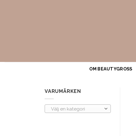
Skip
to
content
OM BEAUTYGROSS
VARUMÄRKEN
Välj en kategori