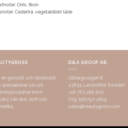
rtnoter: Orris, fikon
noter: Cederträ, vegetabiliskt läde
AUTYGROSS
D&A GROUP AB
r en grossist och distributör
Ullbergsvägen 8
specialiserar oss på
43834 Landvetter Sweden
nhetsprodukter inom
+46 763 285 602
ård, hårvård, doft och
Org: 556797-9819
metika.
sales@beautygross.com