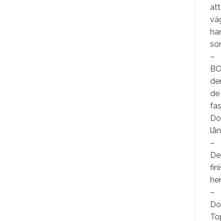
att
väg
ha
som
–
BO
den
de 
fas
Do
lån
–
De
fi
her
–
Do
To