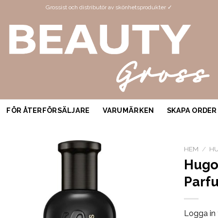
Grossist och distributör av skönhetsprodukter ✓
FÖR ÅTERFÖRSÄLJARE
VARUMÄRKEN
SKAPA ORDER
HEM
/
H
Hugo
Parf
Logga in 