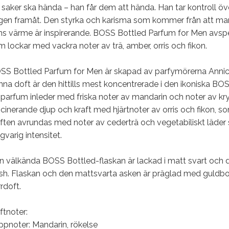
 saker ska hända – han får dem att hända. Han tar kontroll öve
en framåt. Den styrka och karisma som kommer från att man k
ns värme är inspirerande. BOSS Bottled Parfum for Men avspeg
 lockar med vackra noter av trä, amber, orris och fikon.
SS Bottled Parfum for Men är skapad av parfymörerna Annic
na doft är den hittills mest koncentrerade i den ikoniska BO
parfum inleder med friska noter av mandarin och noter av kr
cinerande djup och kraft med hjärtnoter av orris och fikon, 
ften avrundas med noter av cederträ och vegetabiliskt läder
gvarig intensitet.
n välkända BOSS Bottled-flaskan är lackad i matt svart och d
nish. Flaskan och den mattsvarta asken är präglad med guldb
rdoft.
ftnoter:
ppnoter: Mandarin, rökelse