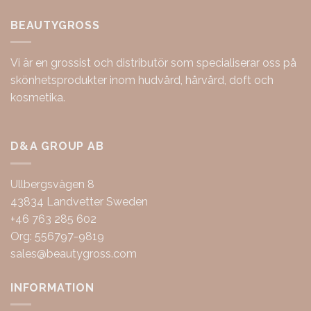
BEAUTYGROSS
Vi är en grossist och distributör som specialiserar oss på
skönhetsprodukter inom hudvård, hårvård, doft och
kosmetika.
D&A GROUP AB
Ullbergsvägen 8
43834 Landvetter Sweden
+46 763 285 602
Org: 556797-9819
sales@beautygross.com
INFORMATION