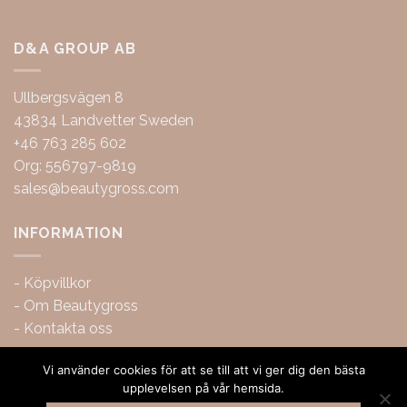
D&A GROUP AB
Ullbergsvägen 8
43834 Landvetter Sweden
+46 763 285 602
Org: 556797-9819
sales@beautygross.com
INFORMATION
-
Köpvillkor
-
Om Beautygross
-
Kontakta oss
Vi använder cookies för att se till att vi ger dig den bästa
upplevelsen på vår hemsida.