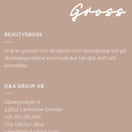
BEAUTYGROSS
Vi är en grossist och distributör som specialiserar oss på
skönhetsprodukter inom hudvård, hårvård, doft och
kosmetika.
D&A GROUP AB
Ullbergsvägen 8
43834 Landvetter Sweden
+46 763 285 602
Org: 556797-9819
sales@beautygross.com