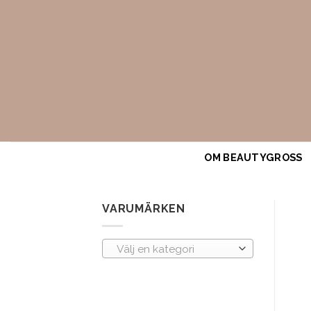
Skip
to
content
OM BEAUTYGROSS
VARUMÄRKEN
Välj en kategori