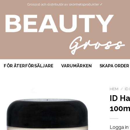
Grossist och distributör av skönhetsprodukter ✓
FÖR ÅTERFÖRSÄLJARE
VARUMÄRKEN
SKAPA ORDER
HEM
/
ID
ID H
100m
Logga in 