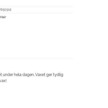
7650312
 Hair
et under hela dagen. Vaxet ger tydlig
vax!