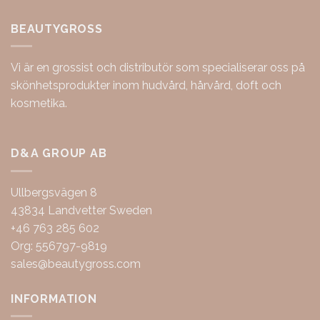
BEAUTYGROSS
Vi är en grossist och distributör som specialiserar oss på
skönhetsprodukter inom hudvård, hårvård, doft och
kosmetika.
D&A GROUP AB
Ullbergsvägen 8
43834 Landvetter Sweden
+46 763 285 602
Org: 556797-9819
sales@beautygross.com
INFORMATION