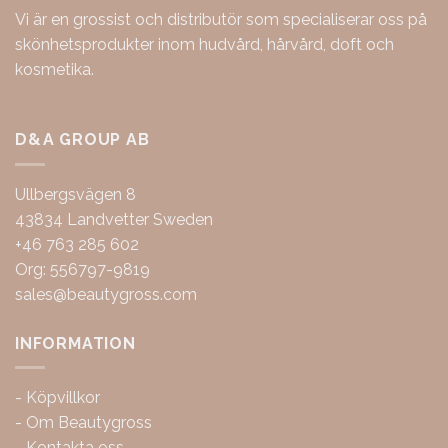
Vi är en grossist och distributör som specialiserar oss på
skönhetsprodukter inom hudvård, hårvård, doft och
kosmetika.
D&A GROUP AB
Ullbergsvägen 8
43834 Landvetter Sweden
+46 763 285 602
Org: 556797-9819
sales@beautygross.com
INFORMATION
-
Köpvillkor
-
Om Beautygross
-
Kontakta oss