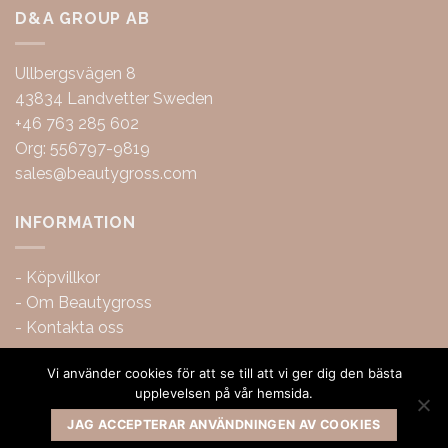
D&A GROUP AB
Ullbergsvägen 8
43834 Landvetter Sweden
+46 763 285 602
Org: 556797-9819
sales@beautygross.com
INFORMATION
-
Köpvillkor
-
Om Beautygross
-
Kontakta oss
Vi använder cookies för att se till att vi ger dig den bästa
upplevelsen på vår hemsida.
JAG ACCEPTERAR ANVÄNDNINGEN AV COOKIES
Copyright 2026 ©
BeautyGross