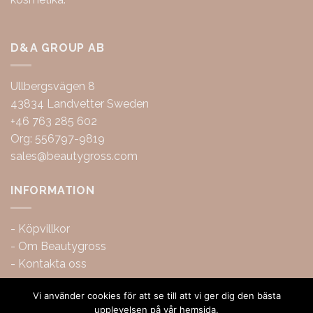
D&A GROUP AB
Ullbergsvägen 8
43834 Landvetter Sweden
+46 763 285 602
Org: 556797-9819
sales@beautygross.com
INFORMATION
-
Köpvillkor
-
Om Beautygross
-
Kontakta oss
Vi använder cookies för att se till att vi ger dig den bästa
upplevelsen på vår hemsida.