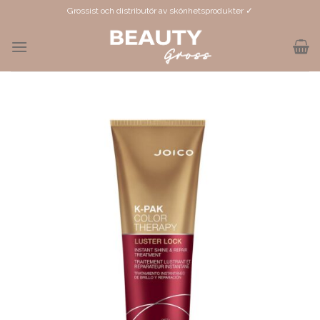
Skip
Grossist och distributör av skönhetsprodukter ✓
to
content