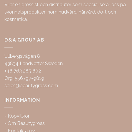
Vi är en grossist och distributör som specialiserar oss på
skönhetsprodukter inom hudvård, hårvård, doft och
kosmetika.
D&A GROUP AB
Ullbergsvägen 8
43834 Landvetter Sweden
+46 763 285 602
Org: 556797-9819
sales@beautygross.com
INFORMATION
-
Köpvillkor
-
Om Beautygross
-
Kontakta oss