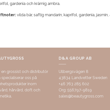
rifol, gardenia och krämig ambra.
ftnoter:
vilda bär, saftig mandarin, kaprifol, gardenia, jasmin, a
AUTYGROSS
D&A GROUP AB
r en grossist och distributör
Ullbergsvägen 8
specialiserar oss på
43834 Landvetter Sweden
nhetsprodukter inom
+46 763 285 602
ård, hårvård, doft och
Org: 556797-9819
metika.
sales@beautygross.com