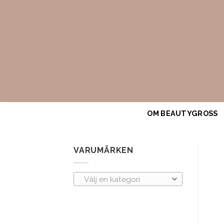
Skip
to
content
OM BEAUTYGROSS
VARUMÄRKEN
Välj en kategori