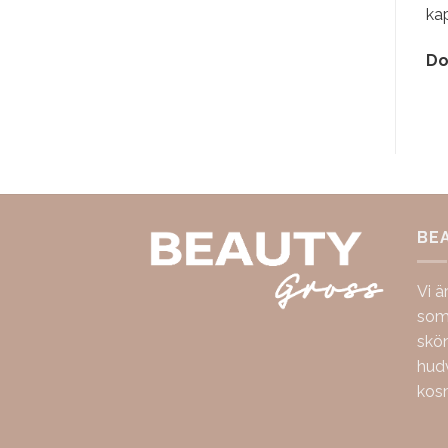
kap
Do
BE
Vi ä
som 
skö
hudv
kos