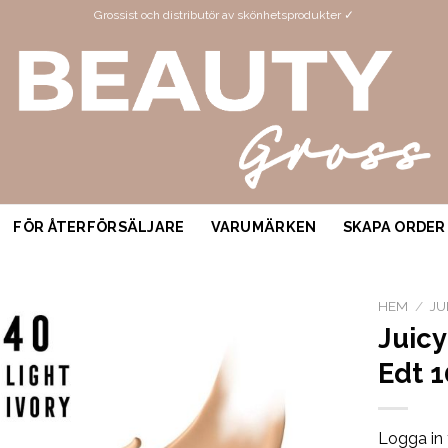
Grossist och distributör av skönhetsprodukter ✓
FÖR ÅTERFÖRSÄLJARE
VARUMÄRKEN
SKAPA ORDER
HEM
/
JU
Juicy
Edt 
Logga in 