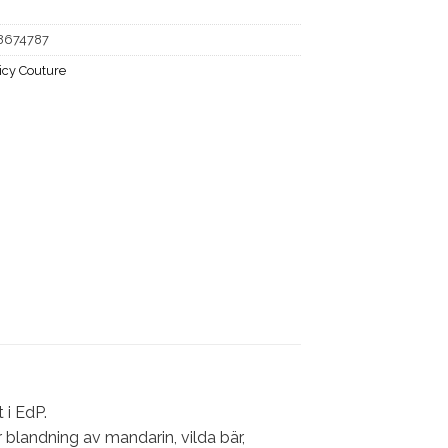
8674787
icy Couture
 i EdP.
 blandning av mandarin, vilda bär,