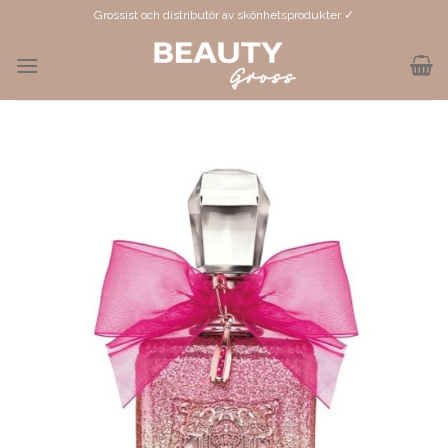
Skip
Grossist och distributör av skönhetsprodukter ✓
to
content