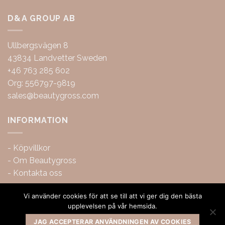
D&A GROUP AB
Ullbergsvägen 8
43834 Landvetter Sweden
+46 763 285 602
Org: 556797-9819
sales@beautygross.com
INFORMATION
-
Köpvillkor
-
Om Beautygross
-
Kontakta oss
Vi använder cookies för att se till att vi ger dig den bästa
upplevelsen på vår hemsida.
JAG ACCEPTERAR ANVÄNDNINGEN AV COOKIES