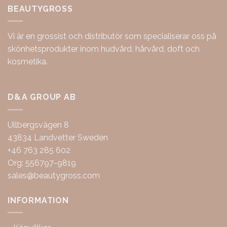
BEAUTYGROSS
Vi är en grossist och distributör som specialiserar oss på
skönhetsprodukter inom hudvård, hårvård, doft och
kosmetika.
D&A GROUP AB
Ullbergsvägen 8
43834 Landvetter Sweden
+46 763 285 602
Org: 556797-9819
sales@beautygross.com
INFORMATION