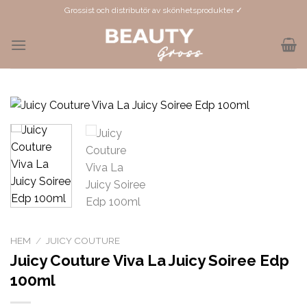
Skip
Grossist och distributör av skönhetsprodukter ✓
to
content
HEM
/
JUICY COUTURE
Juicy Couture Viva La Juicy Soiree Edp
100ml