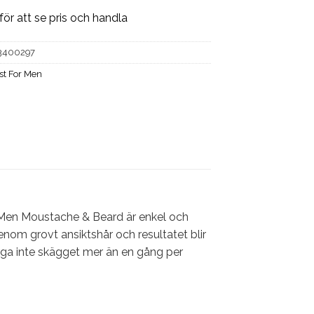
för att se pris och handla
3400297
st For Men
r Men Moustache & Beard är enkel och
enom grovt ansiktshår och resultatet blir
 färga inte skägget mer än en gång per