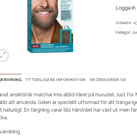
Logga in 
Artikelnr:
4
Kategori:
Ju
SKRIVNING
YTTERLIGARE INFORMATION
RECENSIONER (0)
nat ansiktshår matchar inte alltid håret på huvudet. Just Fo
bb att använda. Gelen är speciellt utformad för att tränga ig
t naturligt. En färgning varar tills hårstrået har växt ut, men
cka.
vändning