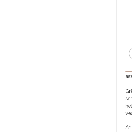
BE
Grå
sna
hel
ve
An