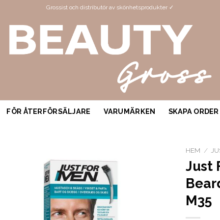
Grossist och distributör av skönhetsprodukter ✓
FÖR ÅTERFÖRSÄLJARE
VARUMÄRKEN
SKAPA ORDER
HEM
/
JU
Just
Bear
M35