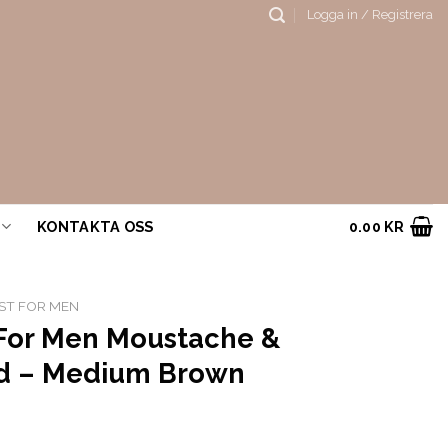
Logga in / Registrera
KONTAKTA OSS
0.00
KR
ST FOR MEN
 For Men Moustache &
d – Medium Brown