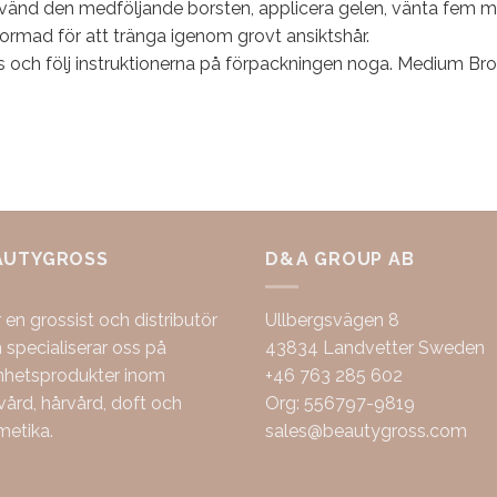
änd den medföljande borsten, applicera gelen, vänta fem minu
ormad för att tränga igenom grovt ansiktshår.
s och följ instruktionerna på förpackningen noga. Medium Br
AUTYGROSS
D&A GROUP AB
r en grossist och distributör
Ullbergsvägen 8
specialiserar oss på
43834 Landvetter Sweden
nhetsprodukter inom
+46 763 285 602
ård, hårvård, doft och
Org: 556797-9819
metika.
sales@beautygross.com