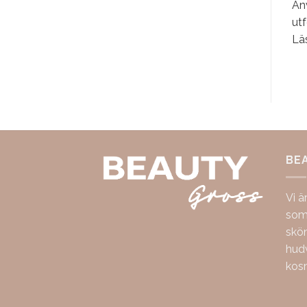
Anv
utf
Lä
BE
Vi ä
som 
skö
hudv
kos