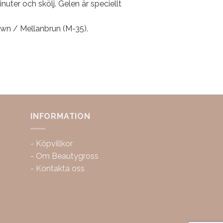
ter och skölj. Gelen är speciellt
own / Mellanbrun (M-35).
INFORMATION
-
Köpvillkor
-
Om Beautygross
-
Kontakta oss