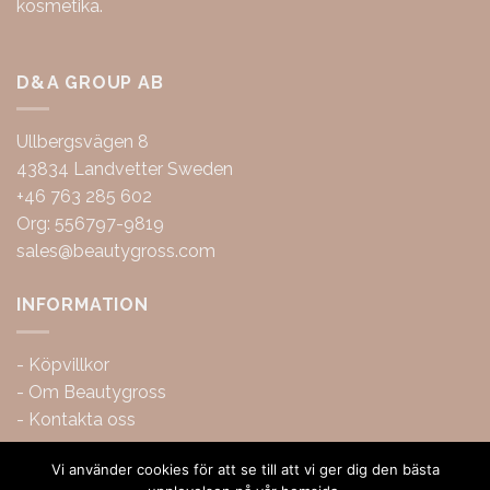
kosmetika.
D&A GROUP AB
Ullbergsvägen 8
43834 Landvetter Sweden
+46 763 285 602
Org: 556797-9819
sales@beautygross.com
INFORMATION
-
Köpvillkor
-
Om Beautygross
-
Kontakta oss
Vi använder cookies för att se till att vi ger dig den bästa