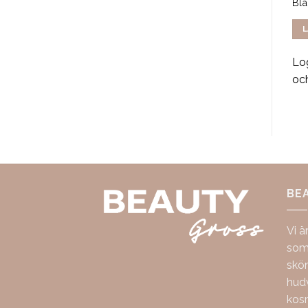
Medium Brown
Bl
LÄS MER
LÄS MER
L
Logga in för att se pris
Logga in för att se pris
Log
och handla
och handla
oc
BE
Vi ä
som 
skö
hudv
kos