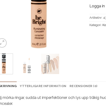
Logga in 
Artikelnr:
4
Kategori:
Ko
SKRIVNING
YTTERLIGARE INFORMATION
RECENSIONER (0)
j mörka ringar, sudda ut imperfektioner och lys upp tråkig hu
ncealer.