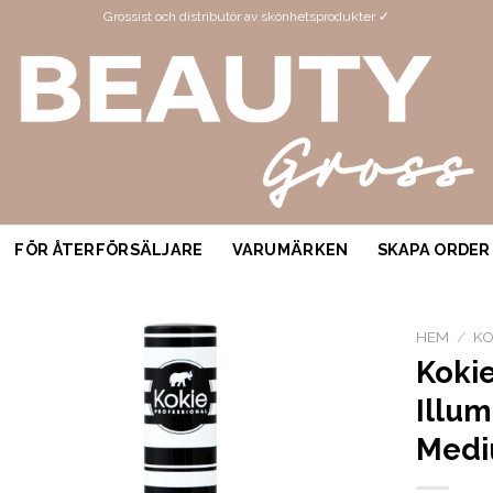
Grossist och distributör av skönhetsprodukter ✓
FÖR ÅTERFÖRSÄLJARE
VARUMÄRKEN
SKAPA ORDER
HEM
/
KO
Kokie
Illum
Medi