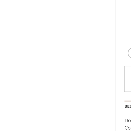
BE
Döl
Co