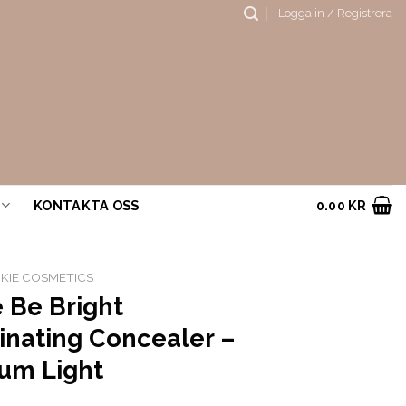
Logga in / Registrera
KONTAKTA OSS
0.00
KR
KIE COSMETICS
 Be Bright
inating Concealer –
um Light