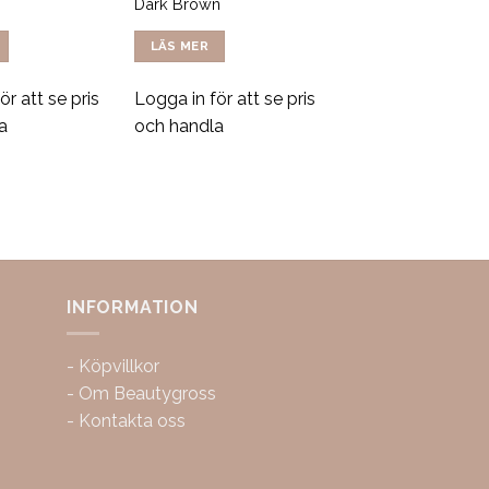
Dark Brown
LÄS MER
ör att se pris
Logga in för att se pris
a
och handla
INFORMATION
-
Köpvillkor
-
Om Beautygross
-
Kontakta oss