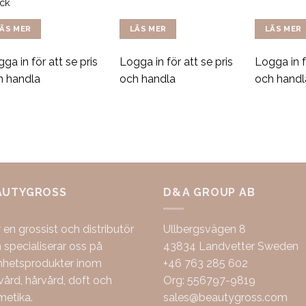
ack
ÄS MER
LÄS MER
LÄS MER
ga in för att se pris
Logga in för att se pris
Logga in f
h handla
och handla
och handl
AUTYGROSS
D&A GROUP AB
r en grossist och distributör
Ullbergsvägen 8
specialiserar oss på
43834 Landvetter Sweden
nhetsprodukter inom
+46 763 285 602
ård, hårvård, doft och
Org: 556797-9819
metika.
sales@beautygross.com