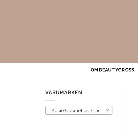
Skip
to
content
OM BEAUTYGROSS
VARUMÄRKEN
Kokie Cosmetics (495)
×