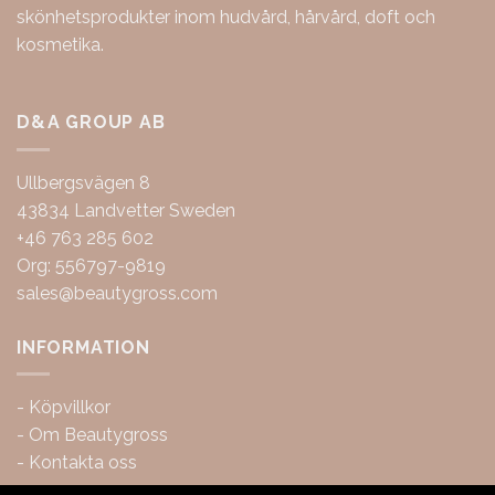
skönhetsprodukter inom hudvård, hårvård, doft och
kosmetika.
D&A GROUP AB
Ullbergsvägen 8
43834 Landvetter Sweden
+46 763 285 602
Org: 556797-9819
sales@beautygross.com
INFORMATION
-
Köpvillkor
-
Om Beautygross
-
Kontakta oss