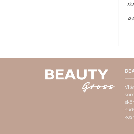
ska
25
BE
Vi ä
som 
skö
hudv
kos