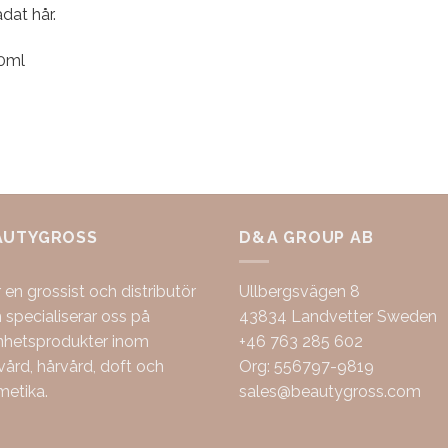
dat hår.
0ml
AUTYGROSS
D&A GROUP AB
r en grossist och distributör
Ullbergsvägen 8
specialiserar oss på
43834 Landvetter Sweden
nhetsprodukter inom
+46 763 285 602
ård, hårvård, doft och
Org: 556797-9819
metika.
sales@beautygross.com