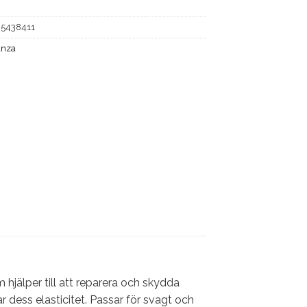
35438411
anza
hjälper till att reparera och skydda
r dess elasticitet. Passar för svagt och