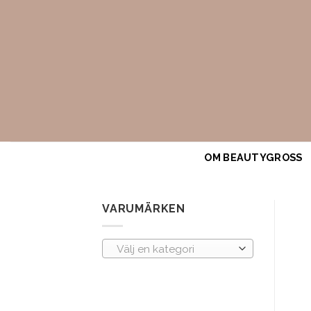
Skip
to
content
OM BEAUTYGROSS
VARUMÄRKEN
Välj en kategori