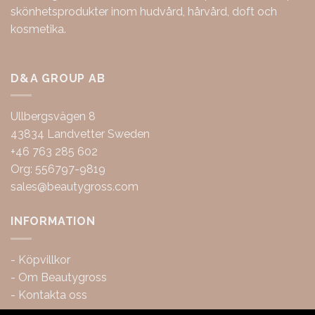
skönhetsprodukter inom hudvård, hårvård, doft och
kosmetika.
D&A GROUP AB
Ullbergsvägen 8
43834 Landvetter Sweden
+46 763 285 602
Org: 556797-9819
sales@beautygross.com
INFORMATION
-
Köpvillkor
-
Om Beautygross
-
Kontakta oss