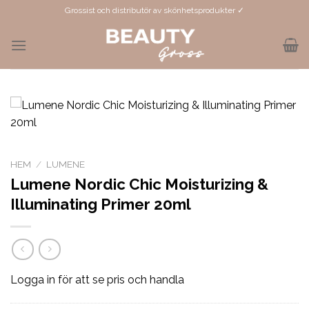
Skip
Grossist och distributör av skönhetsprodukter ✓
to
content
HEM
/
LUMENE
Lumene Nordic Chic Moisturizing &
Illuminating Primer 20ml
Logga in för att se pris och handla