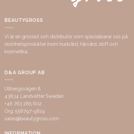
BEAUTYGROSS
Vi är en grossist och distributör som specialiserar oss på
skönhetsprodukter inom hudvård, hårvård, doft och
kosmetika.
D&A GROUP AB
Ullbergsvägen 8
43834 Landvetter Sweden
+46 763 285 602
Org: 556797-9819
sales@beautygross.com
INFORMATION