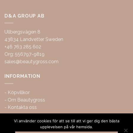
D&A GROUP AB
Ullbergsvägen 8
43834 Landvetter Sweden
+46 763 285 602
Org: 556797-9819
sales@beautygross.com
INFORMATION
-
Köpvillkor
-
Om Beautygross
-
Kontakta oss
Vi använder cookies för att se till att vi ger dig den bästa
upplevelsen på vår hemsida.