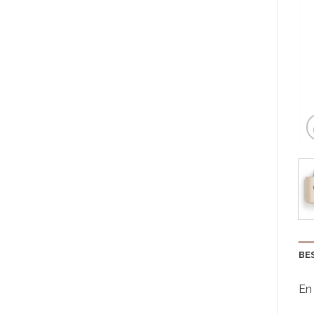
BE
En