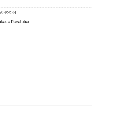
5046634
keup Revolution