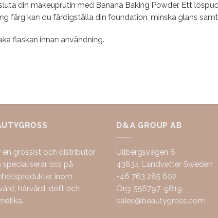
sluta din makeuprutin med Banana Baking Powder. Ett löspu
ng färg kan du färdigställa din foundation, minska glans sam
aka flaskan innan användning.
AUTYGROSS
D&A GROUP AB
r en grossist och distributör
Ullbergsvägen 8
specialiserar oss på
43834 Landvetter Sweden
nhetsprodukter inom
+46 763 285 602
ård, hårvård, doft och
Org: 556797-9819
metika.
sales@beautygross.com