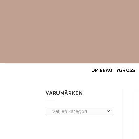
Skip
to
content
OM BEAUTYGROSS
VARUMÄRKEN
Välj en kategori