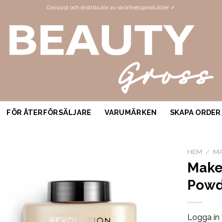
Grossist och distributör av skönhetsprodukter ✓
FÖR ÅTERFÖRSÄLJARE
VARUMÄRKEN
SKAPA ORDER
HEM
/
MA
Make
Powd
Logga in 