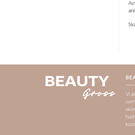
Av
ani
Sk
BE
Vi ä
som 
skö
hudv
kos