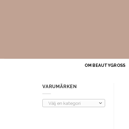
Skip
to
content
OM BEAUTYGROSS
VARUMÄRKEN
Välj en kategori