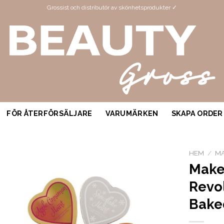
Grossist och distributör av skönhetsprodukter ✓
FÖR ÅTERFÖRSÄLJARE
VARUMÄRKEN
SKAPA ORDER
HEM
/
MA
Make
Revo
Bake