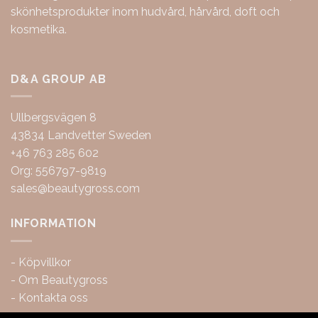
skönhetsprodukter inom hudvård, hårvård, doft och
kosmetika.
D&A GROUP AB
Ullbergsvägen 8
43834 Landvetter Sweden
+46 763 285 602
Org: 556797-9819
sales@beautygross.com
INFORMATION
-
Köpvillkor
-
Om Beautygross
-
Kontakta oss