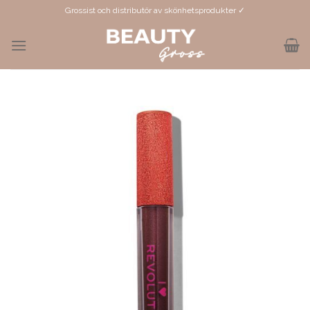
Skip
Grossist och distributör av skönhetsprodukter ✓
to
content