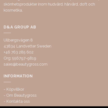
skönhetsprodukter inom hudvård, hårvård, doft och
kosmetika.
D&A GROUP AB
Ullbergsvägen 8
43834 Landvetter Sweden
+46 763 285 602
Org: 556797-9819
sales@beautygross.com
INFORMATION
-
Köpvillkor
-
Om Beautygross
-
Kontakta oss