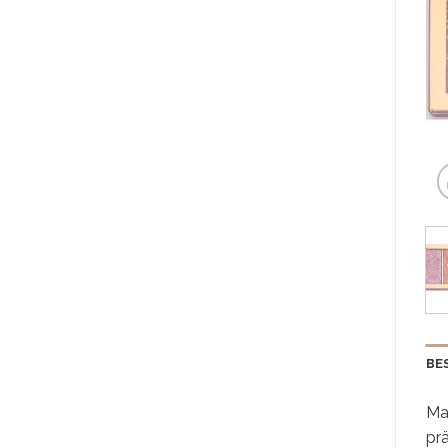
BE
Ma
prä