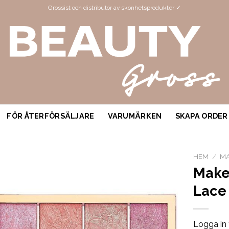
Grossist och distributör av skönhetsprodukter ✓
FÖR ÅTERFÖRSÄLJARE
VARUMÄRKEN
SKAPA ORDER
HEM
/
MA
Make
Lace
Logga in 