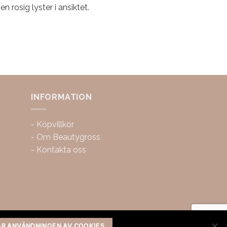
en rosig lyster i ansiktet.
INFORMATION
-
Köpvillkor
-
Om Beautygross
-
Kontakta oss
AR ANVÄNDNINGEN AV COOKIES