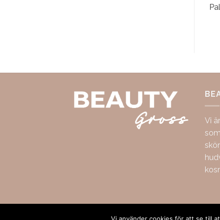
Pal
BE
Vi ä
som 
skö
hudv
kos
Copyright 2026 ©
BeautyGross
Vi använder cookies för att se till 