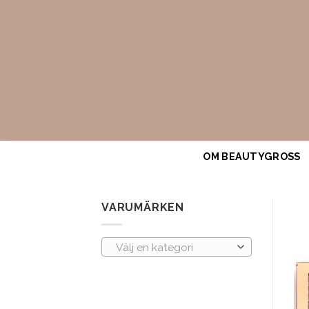
Skip
to
content
OM BEAUTYGROSS
VARUMÄRKEN
Välj en kategori