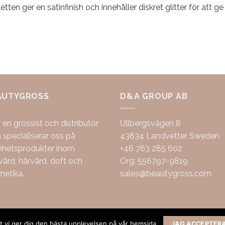
etten ger en satinfinish och innehåller diskret glitter för att ge 
AUTYGROSS
D&A GROUP AB
r en grossist och distributör
Ullbergsvägen 8
specialiserar oss på
43834 Landvetter Sweden
nhetsprodukter inom
+46 763 285 602
ård, hårvård, doft och
Org: 556797-9819
metika.
sales@beautygross.com
att vi ger dig den bästa upplevelsen på vår hemsida.
JAG ACCEPTER