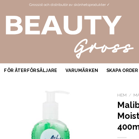
Grossist och distributör av skönhetsprodukter ✓
FÖR ÅTERFÖRSÄLJARE
VARUMÄRKEN
SKAPA ORDER
HEM
/
MA
Malib
Moist
400m