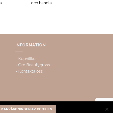
a
och handla
INFORMATION
-
Köpvillkor
-
Om Beautygross
-
Kontakta oss
AR ANVÄNDNINGEN AV COOKIES