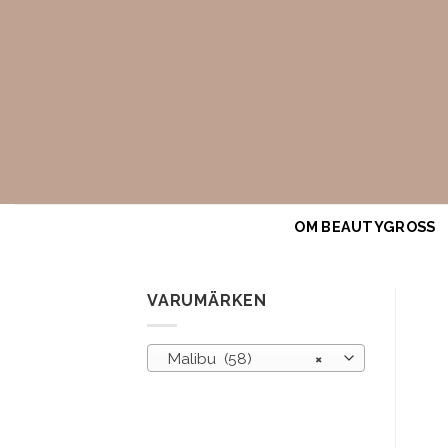
Skip
to
content
OM BEAUTYGROSS
VARUMÄRKEN
Malibu (58)
×