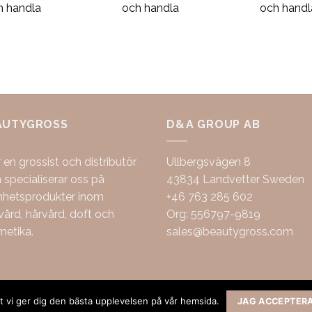
h handla
och handla
och handl
AUTYGROSS
D&A GROUP AB
r en grossist och distributör
Ullbergsvägen 8
specialiserar oss på
43834 Landvetter Sweden
nhetsprodukter inom
+46 763 285 602
ård, hårvård, doft och
Org: 556797-9819
metika.
sales@beautygross.com
att vi ger dig den bästa upplevelsen på vår hemsida.
JAG ACCEPTER