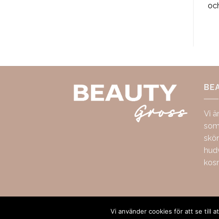
och handla
och handla
oc
BE
Vi ä
som 
skö
hudv
kos
Copyright 2026 ©
BeautyGross
Vi använder cookies för att se till 