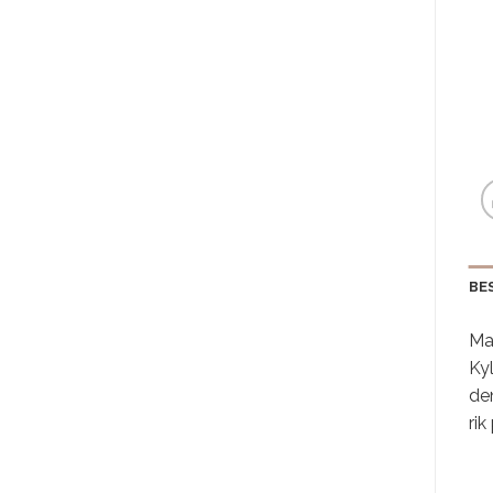
BE
Ma
Kyl
den
rik