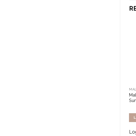
R
MALIBU
MALIBU
MAL
Malibu Continuous Dry Oil
Malibu Fast Tanning Oil
Mal
Spray SPF15 175ml
with Beta Carotene 100ml
Su
LÄS MER
LÄS MER
L
Logga in för att se pris
Logga in för att se pris
Log