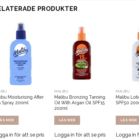
ELATERADE PRODUKTER
IBU
MALIBU
MALIBU
ibu Moisturising After
Malibu Bronzing Tanning
Malibu Lot
n Spray 200ml
Oil With Argan Oil SPF15
SPF50 200
200ml
ÄS MER
LÄS MER
LÄS MER
ga in för att se pris
Logga in för att se pris
Logga in f