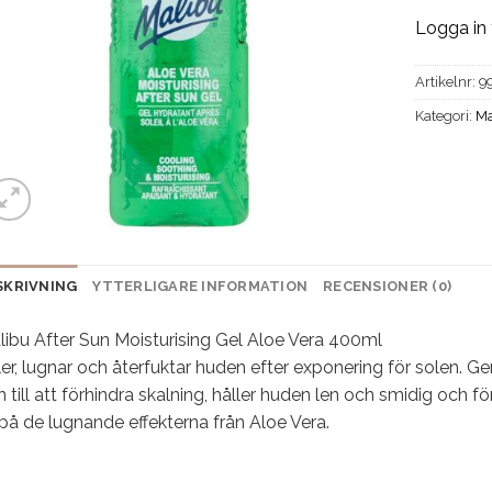
Logga in 
Artikelnr:
9
Kategori:
Ma
SKRIVNING
YTTERLIGARE INFORMATION
RECENSIONER (0)
libu After Sun Moisturising Gel Aloe Vera 400ml
er, lugnar och återfuktar huden efter exponering för solen. Ge
 till att förhindra skalning, håller huden len och smidig och 
 på de lugnande effekterna från Aloe Vera.