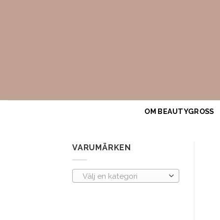
Skip
to
content
OM BEAUTYGROSS
VARUMÄRKEN
Välj en kategori