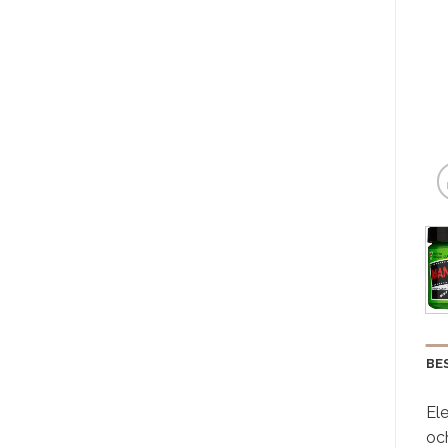
BE
Ele
och