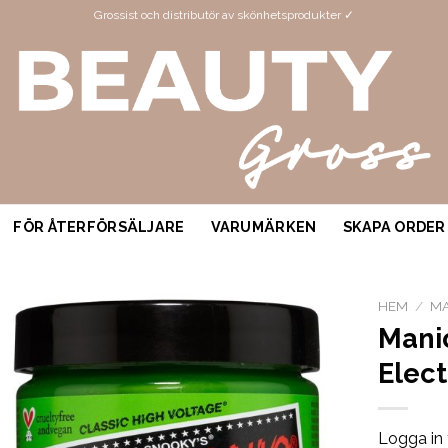
Grossist och distributör av skönhetsprodukter ✓
FÖR ÅTERFÖRSÄLJARE
VARUMÄRKEN
SKAPA ORDER
HEM
/
MA
Mani
Elect
Logga in 