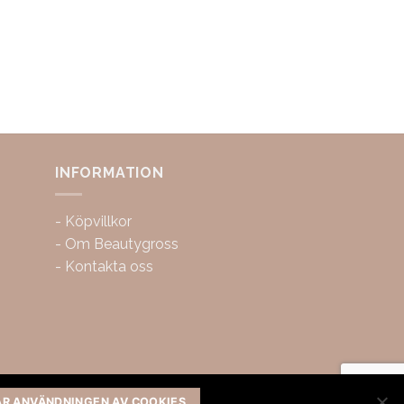
INFORMATION
-
Köpvillkor
-
Om Beautygross
-
Kontakta oss
AR ANVÄNDNINGEN AV COOKIES