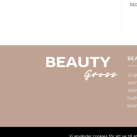
bl
BE
Vi ä
som 
skö
hudv
kos
Copyright 2026 ©
BeautyGross
Vi använder cookies för att se till 