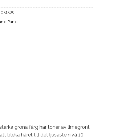
4651588
nic Panic
starka gröna färg har toner av limegrönt
t bleka håret till det ljusaste nivå 10