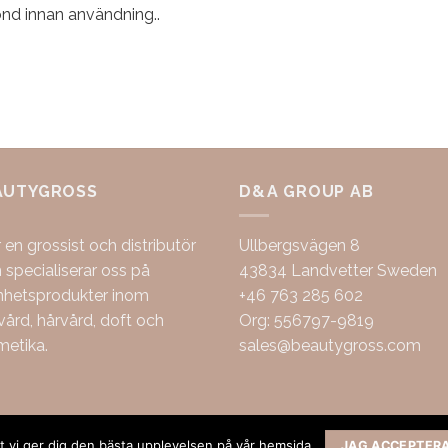
ond innan användning..
AUTYGROSS
D&A GROUP AB
r en grossist och distributör
Ullbergsvägen 8
specialiserar oss på
43834 Landvetter Sweden
nhetsprodukter inom
+46 763 285 602
ård, hårvård, doft och
Org: 556797-9819
metika.
sales@beautygross.com
att vi ger dig den bästa upplevelsen på vår hemsida.
JAG ACCEPTER