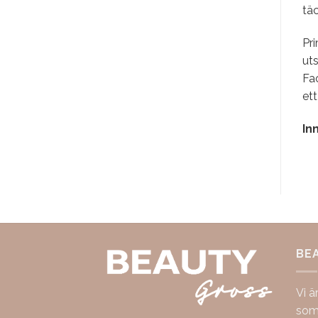
tä
Pri
uts
Fac
ett
In
BE
Vi ä
som 