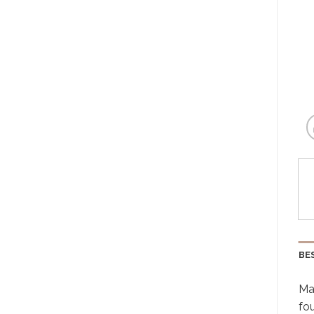
BE
Max
fo