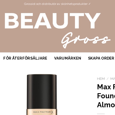
Grossist och distributör av skönhetsprodukter ✓
FÖR ÅTERFÖRSÄLJARE
VARUMÄRKEN
SKAPA ORDER
HEM
/
M
Max F
Foun
Alm