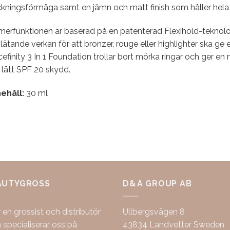
ckningsförmåga samt en jämn och matt finish som håller hela
merfunktionen är baserad på en patenterad Flexihold-teknolo
lätande verkan för att bronzer, rouge eller highlighter ska ge 
efinity 3 In 1 Foundation trollar bort mörka ringar och ger en
 lätt SPF 20 skydd.
nehåll:
30 ml
AUTYGROSS
D&A GROUP AB
r en grossist och distributör
Ullbergsvägen 8
specialiserar oss på
43834 Landvetter Sweden