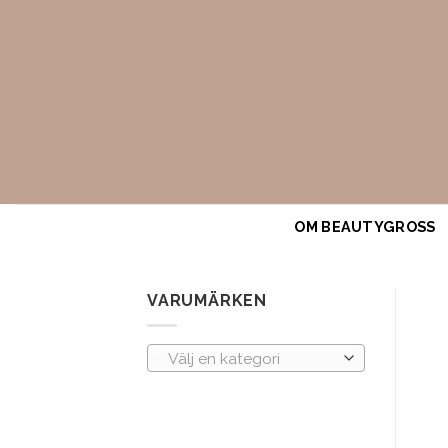
Skip
to
content
OM BEAUTYGROSS
VARUMÄRKEN
Välj en kategori