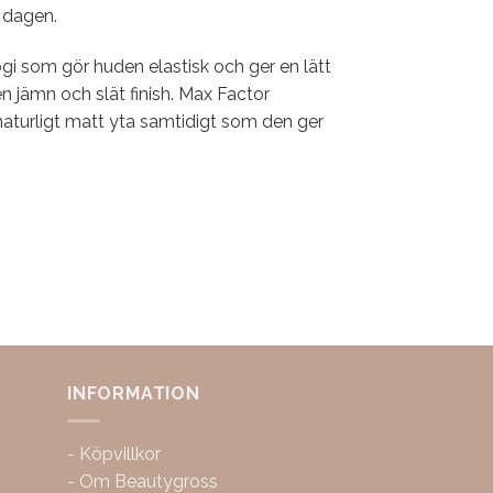
 dagen.
gi som gör huden elastisk och ger en lätt
en jämn och slät finish. Max Factor
 naturligt matt yta samtidigt som den ger
INFORMATION
-
Köpvillkor
-
Om Beautygross