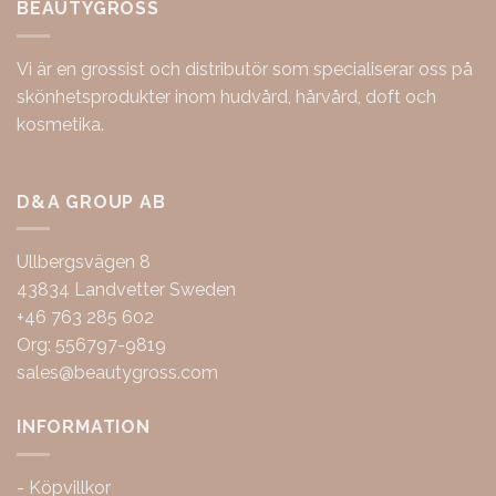
BEAUTYGROSS
Vi är en grossist och distributör som specialiserar oss på
skönhetsprodukter inom hudvård, hårvård, doft och
kosmetika.
D&A GROUP AB
Ullbergsvägen 8
43834 Landvetter Sweden
+46 763 285 602
Org: 556797-9819
sales@beautygross.com
INFORMATION
-
Köpvillkor