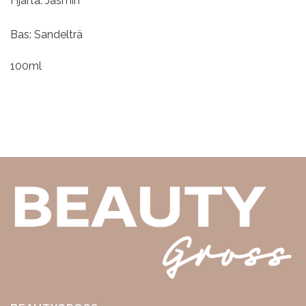
Hjärta: Jasmin
Bas: Sandelträ
100ml