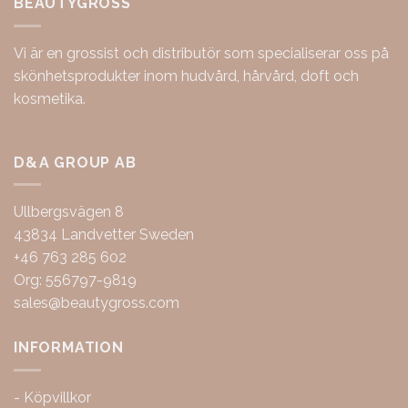
BEAUTYGROSS
Vi är en grossist och distributör som specialiserar oss på
skönhetsprodukter inom hudvård, hårvård, doft och
kosmetika.
D&A GROUP AB
Ullbergsvägen 8
43834 Landvetter Sweden
+46 763 285 602
Org: 556797-9819
sales@beautygross.com
INFORMATION
-
Köpvillkor