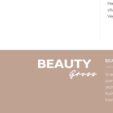
Per
vit
Ve
BE
Vi ä
som 
skö
hudv
kos