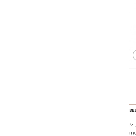
BE
Mil
med