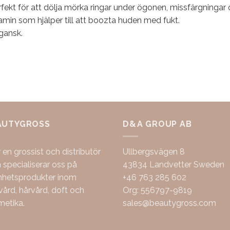
fekt för att dölja mörka ringar under ögonen, missfärgningar
amin som hjälper till att boozta huden med fukt.
gansk.
AUTYGROSS
D&A GROUP AB
r en grossist och distributör
Ullbergsvägen 8
specialiserar oss på
43834 Landvetter Sweden
nhetsprodukter inom
+46 763 285 602
ård, hårvård, doft och
Org: 556797-9819
metika.
sales@beautygross.com