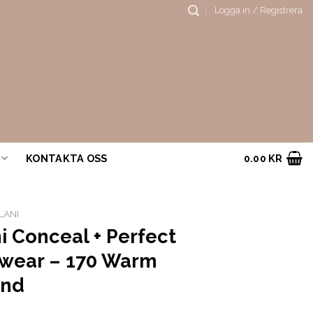
Logga in / Registrera
KONTAKTA OSS
0.00
KR
LANI
i Conceal + Perfect
wear – 170 Warm
ond