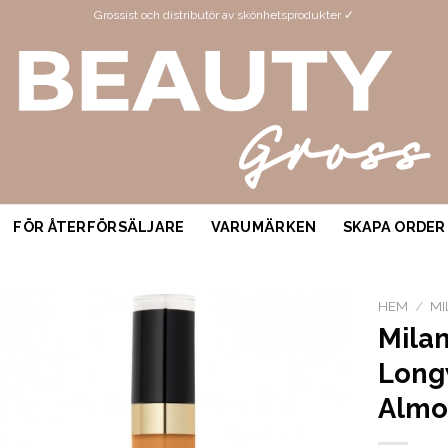
Grossist och distributör av skönhetsprodukter ✓
FÖR ÅTERFÖRSÄLJARE
VARUMÄRKEN
SKAPA ORDER
HEM
/
MI
Milan
Long
Alm