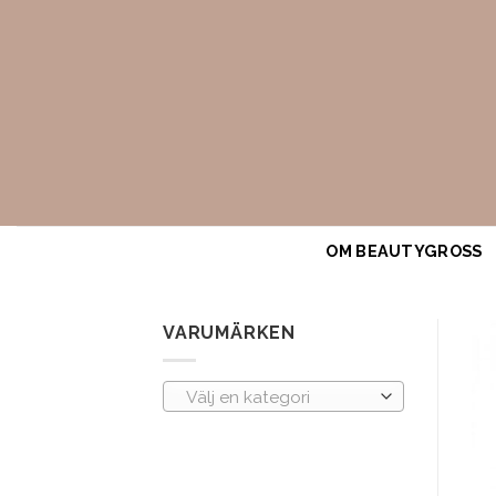
Skip
to
content
OM BEAUTYGROSS
VARUMÄRKEN
Välj en kategori