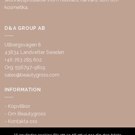
kosmetika.
D&A GROUP AB
Ullbergsvägen 8
43834 Landvetter Sweden
+46 763 285 602
Org: 556797-9819
sales@beautygross.com
INFORMATION
-
Köpvillkor
-
Om Beautygross
-
Kontakta oss