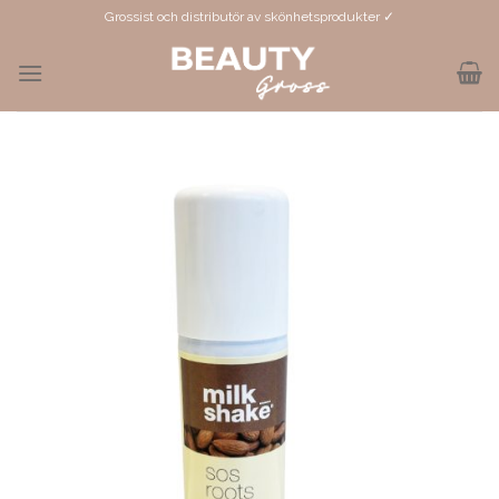
Skip
Grossist och distributör av skönhetsprodukter ✓
to
content