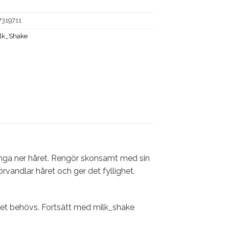
7319711
lk_Shake
ynga ner håret. Rengör skonsamt med sin
rvandlar håret och ger det fyllighet.
 det behövs. Fortsätt med milk_shake