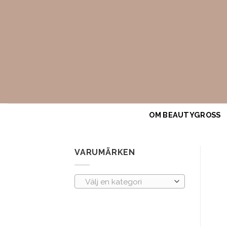
Skip
to
content
OM BEAUTYGROSS
VARUMÄRKEN
Välj en kategori