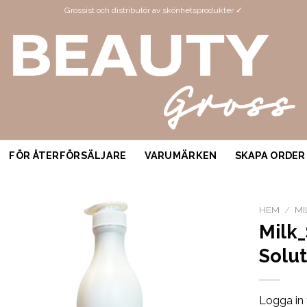
Grossist och distributör av skönhetsprodukter ✓
FÖR ÅTERFÖRSÄLJARE
VARUMÄRKEN
SKAPA ORDER
HEM
/
MI
Milk
Solu
Logga in 