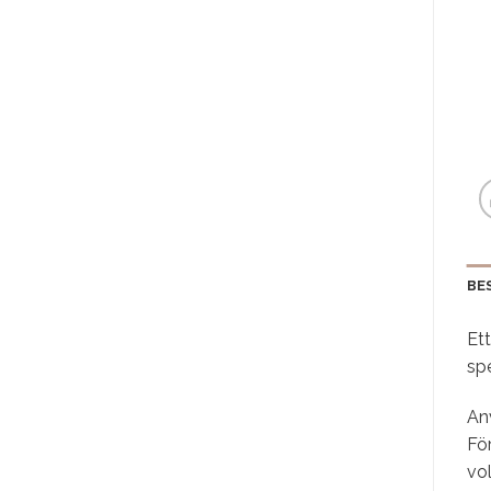
BE
Et
spe
An
För
vol