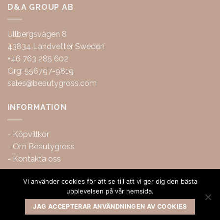
D&A GROUP AB
Ullbergsvägen 8
43834 Landvetter Sweden
+46 763 285 602
Org: 556797-9819
sales@beautygross.com
INFORMATION
-
Köpvillkor
-
Om Beautygross
-
Kontakta oss
Vi använder cookies för att se till att vi ger dig den bästa
upplevelsen på vår hemsida.
JAG ACCEPTERAR ANVÄNDNINGEN AV COOKIES
Copyright 2026 ©
BeautyGross