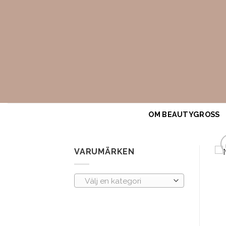
Skip
to
content
OM BEAUTYGROSS
VARUMÄRKEN
Välj en kategori