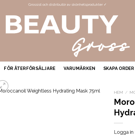
Grossist och distributör av skönhetsprodukter ✓
FÖR ÅTERFÖRSÄLJARE
VARUMÄRKEN
SKAPA ORDER
HEM
/
M
Moro
Hydr
Logga in 