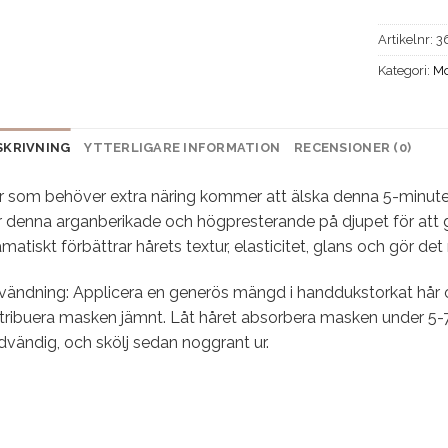
Artikelnr:
3
Kategori:
Mo
SKRIVNING
YTTERLIGARE INFORMATION
RECENSIONER (0)
 som behöver extra näring kommer att älska denna 5-minuters 
r denna arganberikade och högpresterande på djupet för att 
matiskt förbättrar hårets textur, elasticitet, glans och gör det 
vändning: Applicera en generös mängd i handdukstorkat hår
tribuera masken jämnt. Låt håret absorbera masken under 5-7
vändig, och skölj sedan noggrant ur.