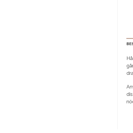
BE
Hår
gå
dra
An
dis
nöd