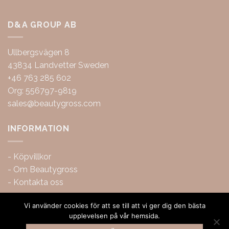
D&A GROUP AB
Ullbergsvägen 8
43834 Landvetter Sweden
+46 763 285 602
Org: 556797-9819
sales@beautygross.com
INFORMATION
-
Köpvillkor
-
Om Beautygross
-
Kontakta oss
Vi använder cookies för att se till att vi ger dig den bästa
upplevelsen på vår hemsida.