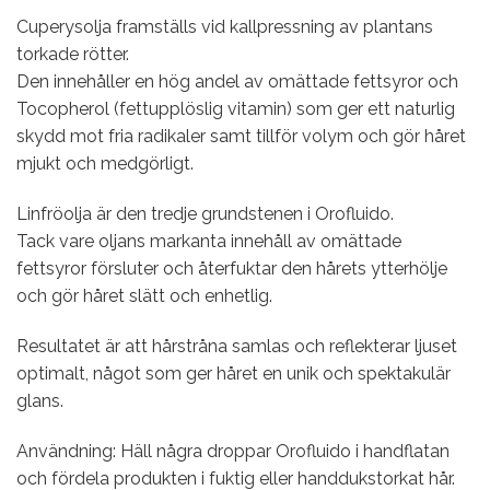
Cuperysolja framställs vid kallpressning av plantans
torkade rötter.
Den innehåller en hög andel av omättade fettsyror och
Tocopherol (fettupplöslig vitamin) som ger ett naturlig
skydd mot fria radikaler samt tillför volym och gör håret
mjukt och medgörligt.
Linfröolja är den tredje grundstenen i Orofluido.
Tack vare oljans markanta innehåll av omättade
fettsyror försluter och återfuktar den hårets ytterhölje
och gör håret slätt och enhetlig.
Resultatet är att hårstråna samlas och reflekterar ljuset
optimalt, något som ger håret en unik och spektakulär
glans.
Användning: Häll några droppar Orofluido i handflatan
och fördela produkten i fuktig eller handdukstorkat hår.