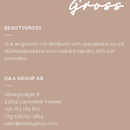
BEAUTYGROSS
Vi är en grossist och distributör som specialiserar oss på
skönhetsprodukter inom hudvård, hårvård, doft och
kosmetika.
D&A GROUP AB
Ullbergsvägen 8
43834 Landvetter Sweden
+46 763 285 602
Org: 556797-9819
sales@beautygross.com