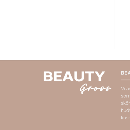
BE
Vi ä
som 
skö
hudv
kos