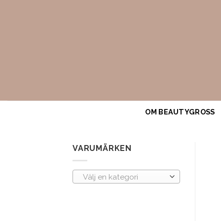
Skip
to
content
OM BEAUTYGROSS
VARUMÄRKEN
Välj en kategori