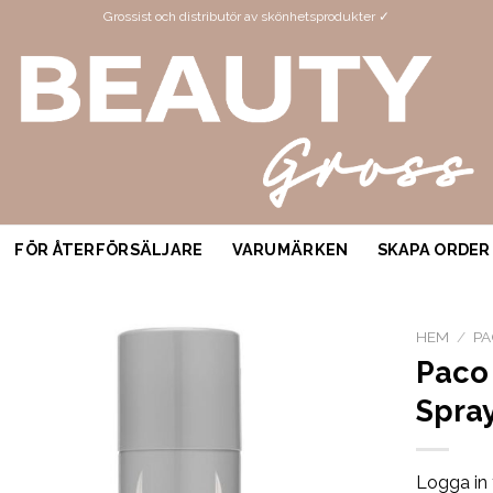
Grossist och distributör av skönhetsprodukter ✓
FÖR ÅTERFÖRSÄLJARE
VARUMÄRKEN
SKAPA ORDER
HEM
/
PA
Paco
Spra
Logga in 