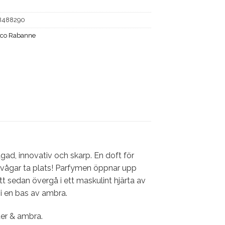
8488290
co Rabanne
ad, innovativ och skarp. En doft för
vågar ta plats! Parfymen öppnar upp
t sedan övergå i ett maskulint hjärta av
 i en bas av ambra.
ter & ambra.