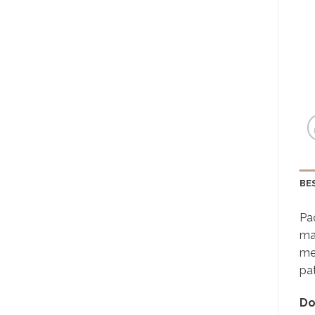
BE
Pa
ma
med
pat
Do