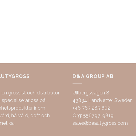
AUTYGROSS
D&A GROUP AB
r en grossist och distributör
Ullbergsvägen 8
specialiserar oss på
43834 Landvetter Sweden
nhetsprodukter inom
+46 763 285 602
ård, hårvård, doft och
Org: 556797-9819
metika.
sales@beautygross.com