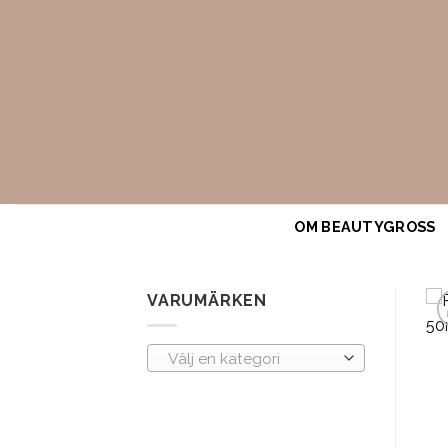
Skip
to
content
OM BEAUTYGROSS
VARUMÄRKEN
Välj en kategori