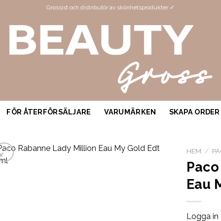
Grossist och distributör av skönhetsprodukter ✓
FÖR ÅTERFÖRSÄLJARE
VARUMÄRKEN
SKAPA ORDER
HEM
/
PA
Paco
Eau 
Logga in 