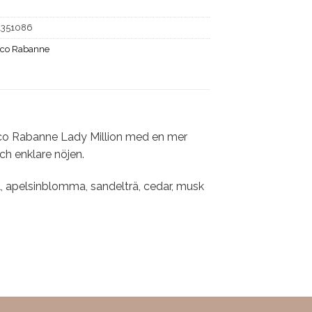
1351086
co Rabanne
aco Rabanne Lady Million med en mer
ch enklare nöjen.
l, apelsinblomma, sandelträ, cedar, musk