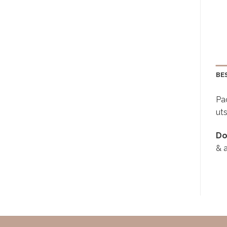
BE
Pa
uts
Do
& 