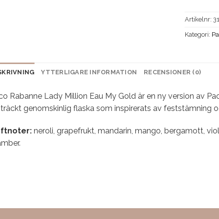
Artikelnr:
3
Kategori:
Pa
SKRIVNING
YTTERLIGARE INFORMATION
RECENSIONER (0)
co Rabanne Lady Million Eau My Gold är en ny version av P
träckt genomskinlig flaska som inspirerats av feststämning o
ftnoter:
neroli, grapefrukt, mandarin, mango, bergamott, vio
amber.