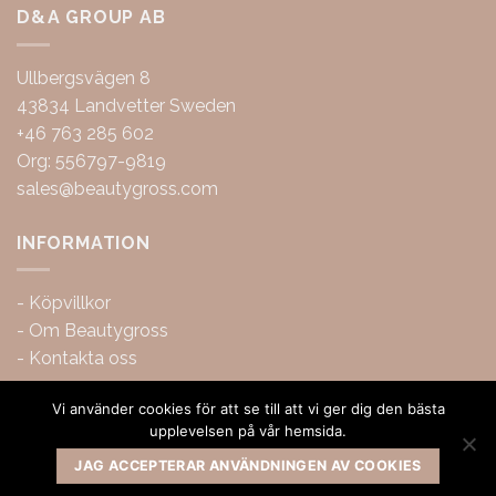
D&A GROUP AB
Ullbergsvägen 8
43834 Landvetter Sweden
+46 763 285 602
Org: 556797-9819
sales@beautygross.com
INFORMATION
-
Köpvillkor
-
Om Beautygross
-
Kontakta oss
Vi använder cookies för att se till att vi ger dig den bästa
upplevelsen på vår hemsida.
JAG ACCEPTERAR ANVÄNDNINGEN AV COOKIES
Copyright 2026 ©
BeautyGross