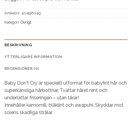
Artikelnr:
40496049
Kategori:
Övrigt
BESKRIVNING
YTTERLIGARE INFORMATION
RECENSIONER (0)
Baby Don't Cry är speciellt utformat för babyfint hår och
superkänsliga hårbottnar. Tvättar håret rent och
underlättar friseringen – utan tårar!
Innehåller kamomill, blåklint och awapuhi. Skyddar mot
solens skadliga strålar.