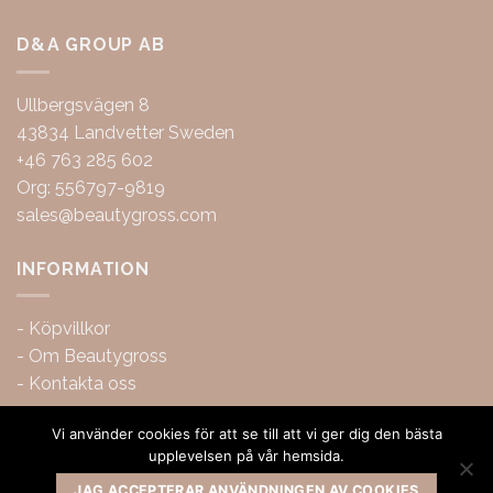
D&A GROUP AB
Ullbergsvägen 8
43834 Landvetter Sweden
+46 763 285 602
Org: 556797-9819
sales@beautygross.com
INFORMATION
-
Köpvillkor
-
Om Beautygross
-
Kontakta oss
Vi använder cookies för att se till att vi ger dig den bästa
upplevelsen på vår hemsida.
JAG ACCEPTERAR ANVÄNDNINGEN AV COOKIES