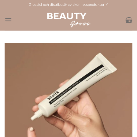
Skip
Grossist och distributör av skönhetsprodukter ✓
to
content