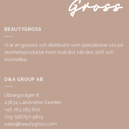
BEAUTYGROSS
Vi är en grossist och distributör som specialiserar oss på
skönhetsprodukter inom hudvård, hårvård, doft och
kosmetika.
D&A GROUP AB
Ullbergsvägen 8
43834 Landvetter Sweden
+46 763 285 602
Org: 556797-9819
sales@beautygross.com