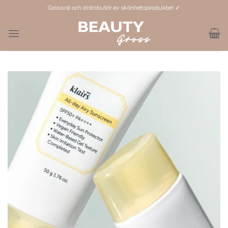
Skip
Grossist och distributör av skönhetsprodukter ✓
to
content